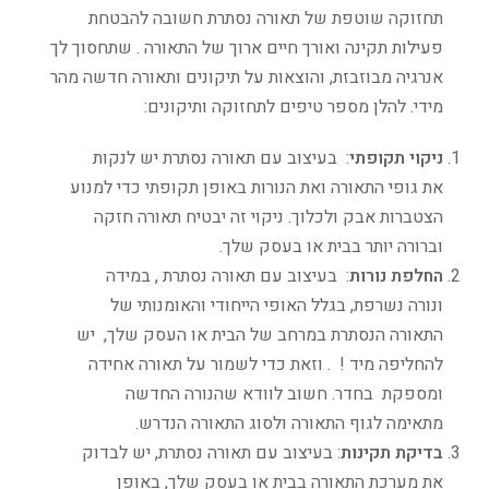
תחזוקה שוטפת של תאורה נסתרת חשובה להבטחת
פעילות תקינה ואורך חיים ארוך של התאורה . שתחסוך לך
אנרגיה מבוזבזת, והוצאות על תיקונים ותאורה חדשה מהר
מידי. להלן מספר טיפים לתחזוקה ותיקונים:
ניקוי תקופתי
: בעיצוב עם תאורה נסתרת יש לנקות
את גופי התאורה ואת הנורות באופן תקופתי כדי למנוע
הצטברות אבק ולכלוך. ניקוי זה יבטיח תאורה חזקה
וברורה יותר בבית או בעסק שלך.
החלפת נורות
: בעיצוב עם תאורה נסתרת , במידה
ונורה נשרפת, בגלל האופי הייחודי והאומנותי של
התאורה הנסתרת במרחב של הבית או העסק שלך, יש
להחליפה מיד ! . וזאת כדי לשמור על תאורה אחידה
ומספקת בחדר. חשוב לוודא שהנורה החדשה
מתאימה לגוף התאורה ולסוג התאורה הנדרש.
בדיקת תקינות
: בעיצוב עם תאורה נסתרת, יש לבדוק
את מערכת התאורה בבית או בעסק שלך, באופן