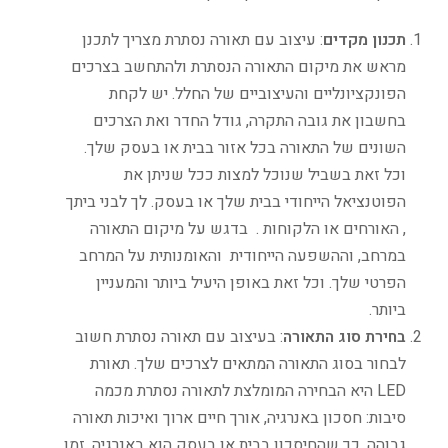
תכנון מקדים
: עיצוב עם תאורה נסתרת מצריך לתכנן
מראש את מיקום התאורה הנסתרת ולהתחשב בצרכים
הפונקציונליים והעיצוביים של החלל. יש לקחת
בחשבון את גובה התקרה, גודל החדר ואת הצרכים
השונים של התאורה בכל אזור בבית או בעסק שלך.
וכל זאת בשביל שנוכל למצות ככל שניתן את
הפוטנציאל הייחודי בבית שלך או בעסק. לך לבני ביתך
, האורחים או הלקוחות . בדגש על מיקום התאורה
במרחב, וההשפעה הייחודית והאומנותית על המרחב
הפרטי שלך. וכל זאת באופן היעיל ביותר והמעניין
ביותר.
בחירת סוג התאורה
: בעיצוב עם תאורה נסתרת חשוב
לבחור בסוג התאורה המתאים לצרכים שלך. תאורת
LED היא הבחירה המומלצת לתאורה נסתרת מכמה
סיבות: חסכון באנרגיה, אורך חיים ארוך ואיכות תאורה
גבוהה. כך שהחיסכון בבית או בעסק הוא באנרגיה, זמן