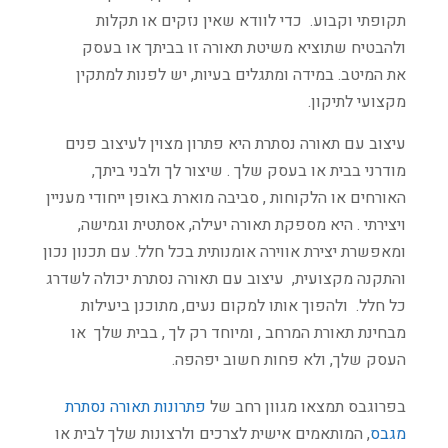
תקופתי וקבוע. כדי לוודא שאין נזקים או תקלות
ולהבטיח שתוציא משיטת תאורה זו בביתך או בעסק
את המיטב. במידה ומתגלים בעיות, יש לפנות למתקין
מקצועי לתיקון.
עיצוב עם תאורה נסתרת היא פתרון מצוין לעיצוב פנים
מודרני בבית או בעסק שלך . שיצור לך ולבני ביתך,
האורחים או הלקוחות , סביבה מוארת באופן ייחודי מעניין
ויצירתי . היא מספקת תאורה יעילה, אסתטית וגמישה,
ומאפשרת יצירת אווירה אומנותית בכל חלל. עם תכנון נכון
והתקנה מקצועית, עיצוב עם תאורה נסתרת יכולה לשדרג
כל חלל. ולהפוך אותו למקום נעים, מתוכנן ביעילות
מבחינת תאורת המרחב , ומיוחד רק לך , בבית שלך או
העסק שלך, ולא פחות חשוב יפהפה.
בפרוגבס תמצאו מגוון רחב של
פתרונות תאורה נסתרת
מגבס
, המותאמים אישית לצרכים ולרצונות שלך לבית או