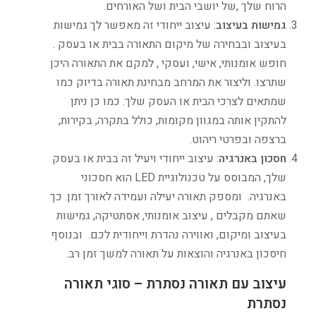
הרוח שלך ,של יושבי הבית ושל האורחים.
גמישות בעיצוב
: עיצוב ייחודי זה מאפשר לך גמישות
בעיצוב ובבחירה של מיקום התאורה בבית או בעסק .
חופש אומנותי, אישי, ועסקי , למקם את התאורה היכן
שתרצו. וליצור את המרחב מבחינת תאורה בדיוק כמו
שמתאים לצרכי הבית או העסק שלך. כמו כן ניתן
להתקין אותה במגוון מקומות, כולל בתקרה, בקירות,
ברצפה ובפרטי ריהוט.
חסכון באנרגיה
: עיצוב ייחודי ויעיל זה בבית או בעסק
שלך, המבוסס על טכנולוגיית LED הוא חסכוני
באנרגיה. ומספק תאורה יעילה ועמידה לאורך זמן. כך
שאתם מקבלים , עיצוב אומנותי, אסתטיקה, גמישות
בעיצוב ומיקום, ואווירה נהדרת וייחודית לכם. ובנוסף
חיסכון באנרגיה והוצאות על תאורה למשך זמן רב.
עיצוב עם תאורה נסתרת – סוגי תאורה
נסתרת