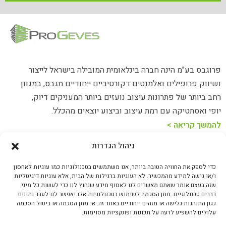
פרוגבס בע"מ הינה חברה בינלאומית המובילה בישראל לייצור
ושיווק פרופילים ואלמנטים דקורטיביים ייחודיים מגבס, במגוון
רחב ביותר של פתרונות עיצוב נועזים ביותר המעניקים דיוק,
יופי ואסתטיקה עם רמת עיצוב וביצוע יוצאים מהכלל.
להמשך קריאה >
ניהול הגדרות
כתובת: האורג 23 נתניה
כדי לספק את החוויה הטובה ביותר, אנו משתמשים בטכנולוגיות כמו עוגיות לאחסון
טלפון: 073-8020094
ו/או גישה למידע מהמכשיר. לא העוגיות ברגילות של הבית, אלא עוגיות דיגיטליות
שזה בעצם אומר שאתם מאשרים לנו לאסוף מידע שנחוץ לנו כדי לעשות כל מיני
דברים טכנולוגיים. מתן הסכמה לשימוש בטכנולוגיות אלו יאפשר לנו לעבד נתונים
sales@progeves.co.il | צחי מרום | סמנכ"ל שיווק ומכירות
כגון התנהגות גלישה או מזהים ייחודיים באתר זה. אי מתן הסכמה או ביטול הסכמה
עלולים להשפיע לרעה על תכונות ופונקציות מסוימות.
sales1@progeves.co.il | ברוך לומר | מנהל מכירות