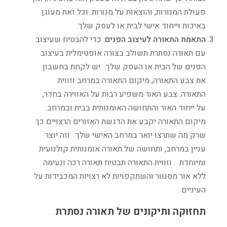
פעולת המנורות, והוצאות על מנורות. וכל זאת מעוגן
באיכות וייחוד אישי לבית או לעסק שלך.
התאמת התאורה לעיצוב הפנים
: כדי להבטיח שעיצוב
עם תאורה נסתרת תשולב בצורה אופטימלית בעיצוב
הפנים של הבית או העסק שלך. יש לקחת בחשבון
את צבע התאורה, מיקום התאורה במרחב וזווית
התאורה. צבע האור משפיע רבות על האווירה בחדר,
על ייחוד האור והתחושה האומנותית בבית ובמרחב.
מיקום התאורה יקבע את הדגשת האזורים הרצויים כך
שרק מה שתרצו יואר במרחב האישי שלך. וזה יוצר
עניין במרחב, ותחושה של תאורה אומנותית קולנועית
ומיוחדת . וזווית התאורה תבטיח תאורה רכה ונעימה
ללא אור מסנוור והשתקפויות לא רצויות המכבידות על
העיניים .
תחזוקה ותיקונים של תאורה נסתרת