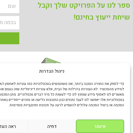
ספר לנו על הפרויקט שלך
וקבל
שיחת ייעוץ בחינם!
כתובת: ה
ניהול הגדרות
טלפון: 20094
כדי לספק את החוויה הטובה ביותר, אנו משתמשים בטכנולוגיות כמו עוגיות לאחסון ו/א
למידע מהמכשיר. לא העוגיות ברגילות של הבית, אלא עוגיות דיגיטליות שזה בעצם א
פרוגבס בע"מ הינה חברה בינלאומית המובילה בישראל
מאשרים לנו לאסוף מידע שנחוץ לנו כדי לעשות כל מיני דברים טכנולוגיים. מתן הסכמ
לייצור ושיווק פרופילים ואלמנטים דקורטיביים ייחודיים
בטכנולוגיות אלו יאפשר לנו לעבד נתונים כגון התנהגות גלישה או מזהים ייחודיים באתר 
הסכמה או ביטול הסכמה עלולים להשפיע לרעה על תכונות ופונקציות מסוימות.
מגבס, במגוון רחב ביותר של פתרונות עיצוב נועזים ביותר
ומכיר
המעניקים דיוק, יופי ואסתטיקה עם רמת עיצוב וביצוע
יוצאים מהכלל.
אישור
דחיה
ראה העד
eves.co.il
להמשך קריאה >