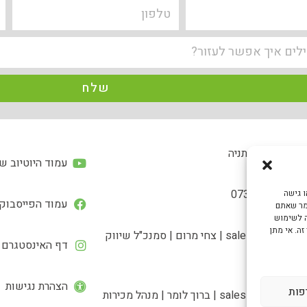
שלח
אורג 23 נתניה
עמוד היוטיוב ש
073-80
ו גישה
עמוד הפייסבוק
ומר שאתם
ה לשימוש
זה. אי מתן
sales@progeves.co.il | צחי מרום | סמנכ"ל שיווק
דף האינסטגרם 
ות
הצהרת נגישות
פות
sales1@prog | ברוך לומר | מנהל מכירות