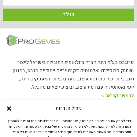
שלח
פרוגבס בע"מ הינה חברה בינלאומית המובילה בישראל לייצור
ושיווק פרופילים ואלמנטים דקורטיביים ייחודיים מגבס, במגוון
רחב ביותר של פתרונות עיצוב נועזים ביותר המעניקים דיוק,
יופי ואסתטיקה עם רמת עיצוב וביצוע יוצאים מהכלל.
להמשך קריאה >
ניהול הגדרות
כתובת: האורג 23 נתניה
כדי לספק את החוויה הטובה ביותר, אנו משתמשים בטכנולוגיות כמו עוגיות לאחסון
טלפון: 073-8020094
ו/או גישה למידע מהמכשיר. לא העוגיות ברגילות של הבית, אלא עוגיות דיגיטליות
שזה בעצם אומר שאתם מאשרים לנו לאסוף מידע שנחוץ לנו כדי לעשות כל מיני